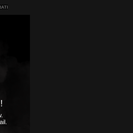
RATI
!
w.
il.