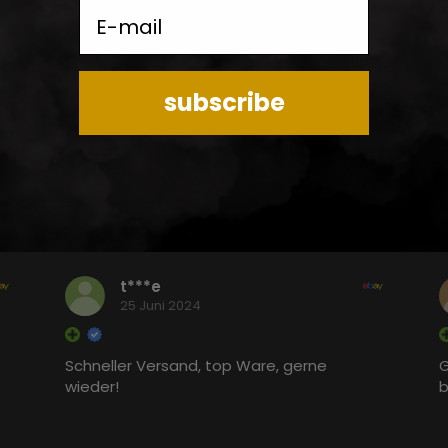
E-mail
subscribe
5.0
777 Bewertungen
t***e
25 Juni 2024
Schneller Versand, top Ware, gerne
G
wieder!
b