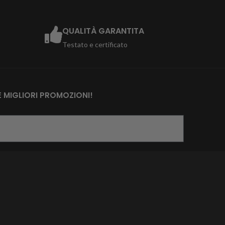
QUALITÀ GARANTITA
Testato e certificato
 MIGLIORI PROMOZIONI!
ich damit einverstanden, dass die von
nen Daten gemäß den
estimmungen verarbeitet werden.