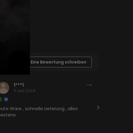
Eine Bewertung schreiben
1***1
c**
11 Juni 2024
23 A
ute Ware , schnelle Lieferung , alles
Schnelle Li
estens.
wieder