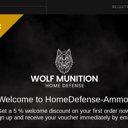
REGIST
Hai perso la password?
Welcome to HomeDefense-Ammo
et a 5 % welcome discount on your first order no
gn up and receive your voucher immediately by ema