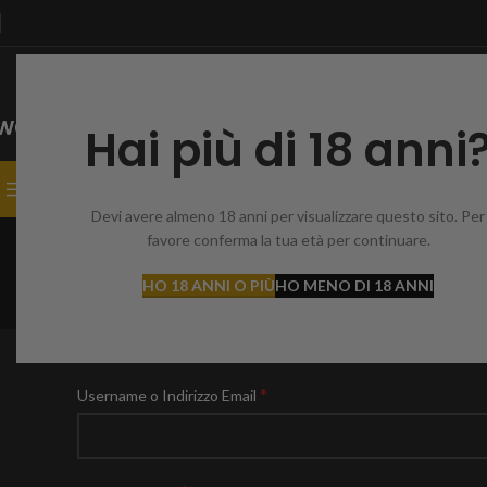
Hai più di 18 anni
SELEZIONA CATEGORIA
CATEGORIE
CASA
NEGOZIO
CONTATTO
Devi avere almeno 18 anni per visualizzare questo sito. Per
I
favore conferma la tua età per continuare.
HO 18 ANNI O PIÙ
HO MENO DI 18 ANNI
LOGIN
*
Username o Indirizzo Email