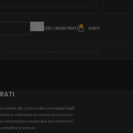
NOTIZIARIO
CONTATTO
DOMANDE FREQUENTI
LINGUA 🇩🇪
0
ACCEDI / REGISTRATI
0,00
€
AEABULLPUP50
AEA HP MAX
HDR50
HDS68
HDR68
RATI
accedere allo stato e alla cronologia degli
ostanti e creeremo un nuovo account per
e informazioni necessarie per rendere il
ù semplice e veloce.