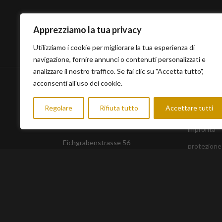
Apprezziamo la tua privacy
SPEDIZIONE SICURA
PAG
Affidabile e veloce
Prote
Utilizziamo i cookie per migliorare la tua esperienza di
navigazione, fornire annunci o contenuti personalizzati e
analizzare il nostro traffico. Se fai clic su "Accetta tutto",
acconsenti all'uso dei cookie.
INFORMA
Regolare
Rifiuta tutto
Accettare tutti
Condizioni
impronta
Eichgrabenstrasse 56
protezione
63628 Bad Soden Salmünster
Diritto di 
Informazion
spedizione