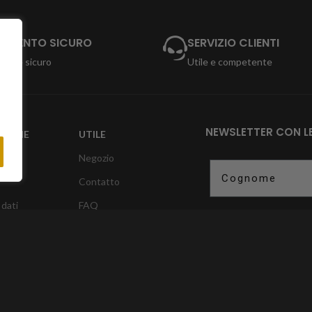
AMENTO SICURO
SERVIZIO CLIENTI
tto e sicuro
Utile e competente
NEWSLETTER CON LE
ZIONE
UTILE
Negozio
Cognome
Contatto
 dati
FAQ
E-mail
recesso
Il mio conto
i sulla
registrare
Opt In
Ich erkläre m
mir angegebe
Datenschutzb