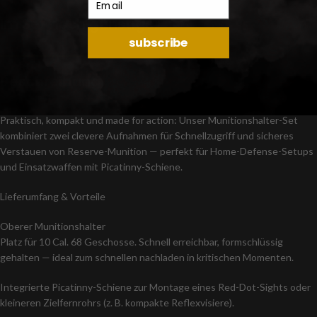
Im Set noch günstiger
subscribe
Beschreibung
Praktisch, kompakt und made for action: Unser Munitionshalter-Set
kombiniert zwei clevere Aufnahmen für Schnellzugriff und sicheres
Verstauen von Reserve-Munition — perfekt für Home-Defense-Setups
und Einsatzwaffen mit Picatinny-Schiene.
Lieferumfang & Vorteile
Oberer Munitionshalter
Platz für 10 Cal. 68 Geschosse. Schnell erreichbar, formschlüssig
gehalten — ideal zum schnellen nachladen in kritischen Momenten.
Integrierte Picatinny-Schiene zur Montage eines Red-Dot-Sights oder
kleineren Zielfernrohrs (z. B. kompakte Reflexvisiere).