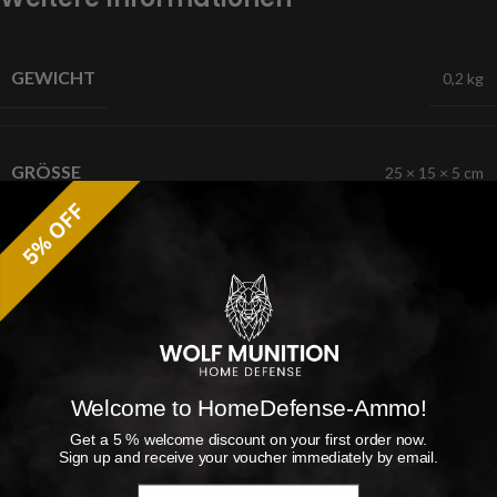
GEWICHT
0,2 kg
GRÖSSE
25 × 15 × 5 cm
Gen. 1
GENERATION
,
Gen. 2
Welcome to HomeDefense-Ammo!
Produktsicherheit
Get a 5 % welcome discount on your first order now.
Sign up and receive your voucher immediately by email.
Email