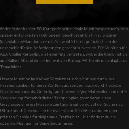
Munitionskategorie bietet eine Fülle von Möglichkeiten, um deine
Schießfertigkeiten auf das nächste Level zu heben.
Der HDR 50, bekannt für seine beeindruckende Power und Präzision,
findet in der Kaliber-50-Kategorie seine ideale Munitionspartnerin. Von
speziell entwickelten High-Speed-Geschossen bis hin zu präzisen
Spitzdiabolo-Munitionen – die Auswahl ist breit gefächert, um den
unterschiedlichen Anforderungen gerecht zu werden. Die Munition für
AEA Challenger Bullpup ist ebenfalls vertreten, wobei die Kombination
aus Kaliber 50 und dieser innovativen Bullpup-Waffe ein unschlagbares
Team bildet.
Unsere Munition im Kaliber 50 zeichnet sich nicht nur durch ihre
Passgenauigkeit für diese Waffen aus, sondern auch durch höchste
Qualitätsstandards. Gefertigt aus hochwertigen Materialien und unter
Verwendung fortschrittlicher Technologien garantieren diese
Geschosse eine erstklassige Leistung. Egal, ob du auf der Suche nach
Ultra-Speed-Geschossen für dynamische Schießsituationen oder
präzisen Diabolos für zielgenaue Treffer bist – hier findest du die
optimale Munition für deine Bedürfnisse.