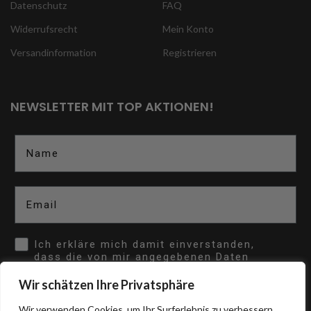
Datenschutz
FAQ
Widerrufsrecht
Mein Konto
Versandinformation
Registrieren
NEWSLETTER MIT TOP AKTIONEN!
Name
Email
Opt In
Ich erkläre mich damit einverstanden,
dass die von mir angegebenen Daten
gemäß den Datenschutzbestimmungen
verarbeitet werden.
Wir schätzen Ihre Privatsphäre
Wir verwenden Cookies, um Ihr Surferlebnis zu verbessern,