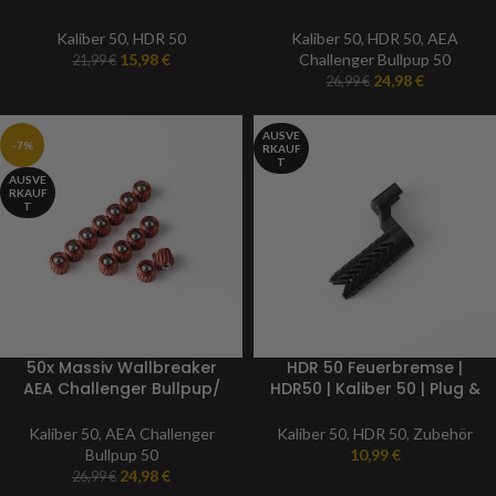
Munition | TR 50 BB
Kaliber 50
Munition | Kaliber 50
Kaliber 50
,
HDR 50
Kaliber 50
,
HDR 50
,
AEA
15,98
€
Challenger Bullpup 50
21,99
€
24,98
€
26,99
€
AUSVE
-7%
RKAUF
T
AUSVE
RKAUF
T
50x Massiv Wallbreaker
HDR 50 Feuerbremse |
AEA Challenger Bullpup/
HDR50 | Kaliber 50 | Plug &
Megalodon BB Munition
Play Paintball Markierer
| Kaliber 50
Kaliber 50
,
AEA Challenger
Kaliber 50
,
HDR 50
,
Zubehör
Bullpup 50
10,99
€
24,98
€
26,99
€