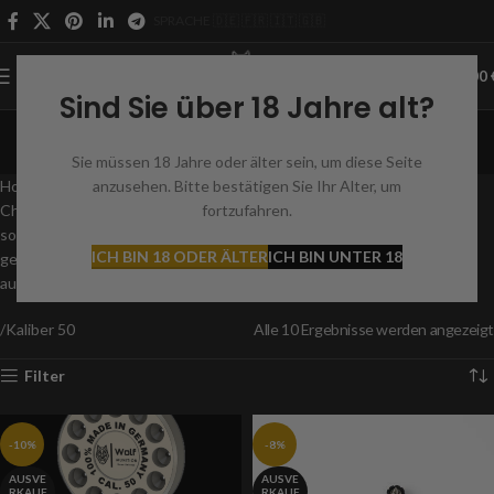
SPRACHE 🇩🇪 🇫🇷 🇮🇹 🇬🇧
0
MENÜ
0,00
Sind Sie über 18 Jahre alt?
Kaliber 50
Sie müssen 18 Jahre oder älter sein, um diese Seite
Kategorien
Hol dir erstklassige Munition im Kaliber 50 für deine HDR 50 und AEA
anzusehen. Bitte bestätigen Sie Ihr Alter, um
Challenger Bullpup Waffen. Unsere Auswahl an Geschossen wurde
fortzufahren.
sorgfältig entwickelt, um höchste Leistung und Effektivität zu
ICH BIN 18 ODER ÄLTER
ICH BIN UNTER 18
gewährleisten. Rüste dich jetzt für beeindruckende Schießmomente
aus!
Kaliber 50
Alle 10 Ergebnisse werden angezeigt
Filter
-10%
-8%
AUSVE
AUSVE
RKAUF
RKAUF