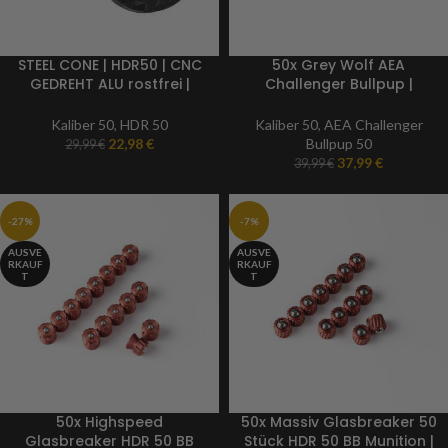
STEEL CONE | HDR50 | CNC
50x Grey Wolf AEA
GEDREHT ALU rostfrei |
Challenger Bullpup |
Kaliber 50 | Paintball
Kaliber 50 BB Markierer
Markierer
Munition
Kaliber 50
,
HDR 50
Kaliber 50
,
AEA Challenger
22,98
€
Bullpup 50
29,99
€
37,99
€
39,99
€
-27%
-7%
AUSVE
AUSVE
RKAUF
RKAUF
T
T
50x Highspeed
50x Massiv Glasbreaker 50
Glasbreaker HDR 50 BB
Stück HDR 50 BB Munition |