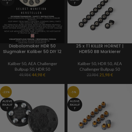
T
T
Diabolomaker HDR 50
25 x T1 KILLER HORNET |
Slugmaker Kaliber 50 DIY 12
HDR50 BB Markierer
Fach Form
Munition | Kaliber 50
Kaliber 50
,
AEA Challenger
Kaliber 50
,
HDR 50
,
AEA
Bullpup 50
,
HDR 50
Challenger Bullpup 50
44,98
€
21,98
€
49,98
€
23,98
€
-23%
-5%
AUSVE
AUSVE
RKAUF
RKAUF
T
T