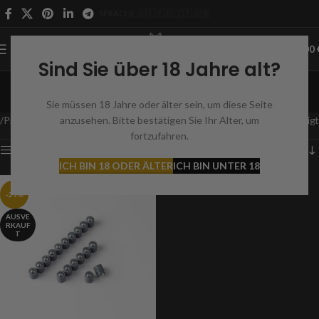
SPRACHE 🇩🇪 🇫🇷 🇮🇹 🇬🇧
0
MENÜ
0,00
Sind Sie über 18 Jahre alt?
AEA HP MAX
Sie müssen 18 Jahre oder älter sein, um diese Seite
Kategorien
Produkt Passend für
anzusehen. Bitte bestätigen Sie Ihr Alter, um
AEA HP MAX
Einzelnes Ergebnis wird angezeigt
fortzufahren.
Filter
ICH BIN 18 ODER ÄLTER
ICH BIN UNTER 18
-29%
AUSVE
RKAUF
T