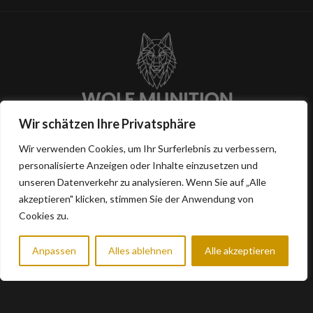
Wir schätzen Ihre Privatsphäre
Eichgrabenstrasse 56
Wir verwenden Cookies, um Ihr Surferlebnis zu verbessern,
63628 Bad Soden Salmünster
personalisierte Anzeigen oder Inhalte einzusetzen und
unseren Datenverkehr zu analysieren. Wenn Sie auf „Alle
akzeptieren" klicken, stimmen Sie der Anwendung von
INFORMATIONEN
NÜTZLICHES
Cookies zu.
AGB
Shop
Anpassen
Alles ablehnen
Alle akzeptieren
0
Impressum
Kontakt
eschäft
Filter
Wunschliste
Warenkorb
Mein Konto
Datenschutz
FAQ
Widerrufsrecht
Mein Konto