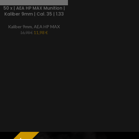
50 x | AEA HP MAX Munition |
Kaliber 9mm | Cal. 35 | 1.33
Gramm | Ultra Speed
Geschosse BB Markierer
Kaliber 9mm
,
AEA HP MAX
11,98
€
16,98
€