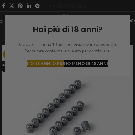
LINGUA 🇩🇪 🇫🇷 🇮🇹 🇬🇧
0
MENÙ
0,00
Hai più di 18 anni?
Devi avere almeno 18 anni per visualizzare questo sito.
Per favore conferma la tua età per continuare.
-29%
HO 18 ANNI O PIÙ
HO MENO DI 18 ANNI
ESAUR
ITO