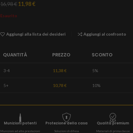
16,98
€
11,98
€
Esaurito
Aggiungi alla lista dei desideri
Aggiungi al confronto
QUANTITÀ
PREZZO
SCONTO
3-4
11,38
€
5%
5+
10,78
€
10%
Munizioni potenti
Protezione della casa
Qualità premium
Munizioni ad alte prestazioni
Soluzioni di difesa
Materiali di prima classe