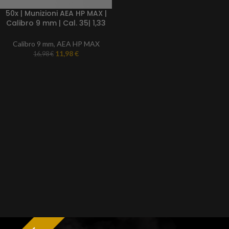
50x | Munizioni AEA HP MAX |
Calibro 9 mm | Cal. 35| 1,33
grammi | Indicatori BB per
proiettili ultra veloci
Calibro 9 mm
,
AEA HP MAX
11,98
€
16,98
€