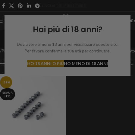
LINGUA 🇩🇪 🇫🇷 🇮🇹 🇬🇧
0
MENÙ
0,00
Hai più di 18 anni?
AEA HP MAX
Devi avere almeno 18 anni per visualizzare questo sito.
Categorie
Prodotto Adatto per
Per favore conferma la tua età per continuare.
AEA HP MAX
Mostra il singolo risultato
Mostra barra laterale
HO 18 ANNI O PIÙ
HO MENO DI 18 ANNI
-29%
ESAUR
ITO