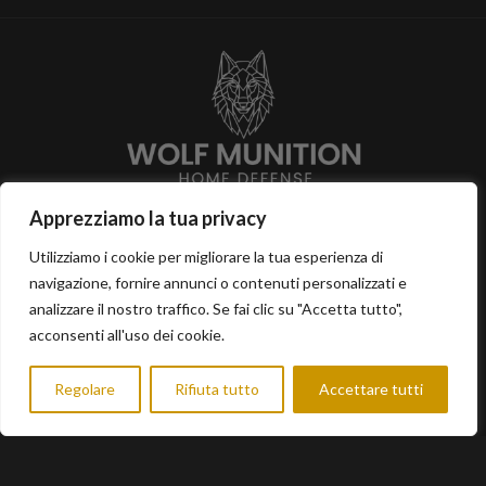
Apprezziamo la tua privacy
Eichgrabenstrasse 56
63628 Bad Soden Salmünster
Utilizziamo i cookie per migliorare la tua esperienza di
navigazione, fornire annunci o contenuti personalizzati e
analizzare il nostro traffico. Se fai clic su "Accetta tutto",
INFORMAZIONE
UTILE
acconsenti all'uso dei cookie.
Condizioni
Negozio
Regolare
Rifiuta tutto
Accettare tutti
0
impronta
Contatto
egozio
Lista dei desideri
Filtri
Carrello
Il mio conto
protezione dati
FAQ
Diritto di recesso
Il mio conto