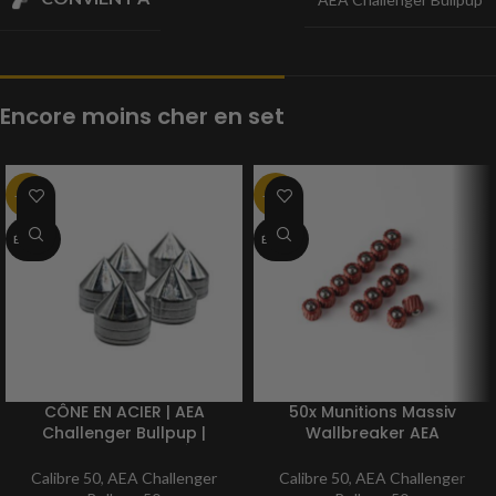
Encore moins cher en set
-31%
-17%
ÉPUISÉ
ÉPUISÉ
CÔNE EN ACIER | AEA
50x Munitions Massiv
Challenger Bullpup |
Wallbreaker AEA
Mégalodon | TOURNÉ CNC
Challenger
| ALU inoxydable |
Bullpup/Megalodon BB |
Calibre 50
,
AEA Challenger
Calibre 50
,
AEA Challenger