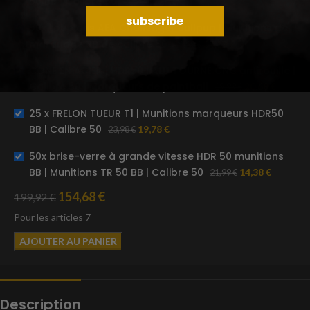
50 BB | Calibre 50
22,48
€
26,99
€
subscribe
50x Loup gris AEA Challenger Bullpup | Munitions de
marquage BB de calibre 50
34,19
€
39,99
€
CÔNE EN ACIER | HDR50 | ALU TOURNÉ CNC antirouille |
Calibre 50 | Marqueurs de paintball
20,68
€
29,99
€
25 x FRELON TUEUR T1 | Munitions marqueurs HDR50
BB | Calibre 50
19,78
€
23,98
€
50x brise-verre à grande vitesse HDR 50 munitions
BB | Munitions TR 50 BB | Calibre 50
14,38
€
21,99
€
154,68
€
199,92
€
Pour les articles 7
AJOUTER AU PANIER
Description