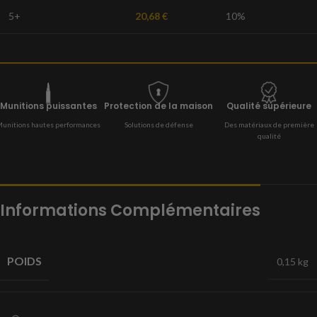
5+
20,68
€
10%
Munitions puissantes
Protection de la maison
Qualité supérieure
unitions hautes performances
Solutions de défense
Des matériaux de première
qualité
Informations Complémentaires
POIDS
0,15 kg