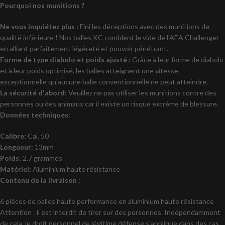
Pourquoi nos munitions ?
Ne vous inquiétez plus :
Fini les déceptions avec des munitions de
qualité inférieure ! Nos balles KC comblent le vide de l'AEA Challenger
en alliant parfaitement légèreté et pouvoir pénétrant.
Forme de type diabolo et poids ajusté :
Grâce à leur forme de diabolo
et à leur poids optimisé, les balles atteignent une vitesse
exceptionnelle qu'aucune balle conventionnelle ne peut atteindre.
La sécurité d'abord:
Veuillez ne pas utiliser les munitions contre des
personnes ou des animaux car il existe un risque extrême de blessure.
Données techniques:
Calibre:
Cal. 50
Longueur:
13mm
Poids:
2,7 grammes
Matériel:
Aluminium haute résistance
Contenu de la livraison :
6 pièces de balles haute performance en aluminium haute résistance
Attention : il est interdit de tirer sur des personnes. Indépendamment
de cela, le droit personnel de légitime défense s'applique dans des cas