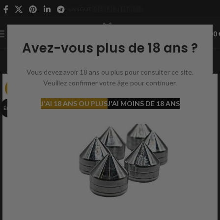
LANGUE 🇩🇪 🇫🇷 🇮🇹 🇬🇧
0
MENU
0,00
Avez-vous plus de 18 ans ?
Vous devez avoir 18 ans ou plus pour consulter ce site.
Veuillez confirmer votre âge pour continuer.
-23%
J'AI 18 ANS OU PLUS
J'AI MOINS DE 18 ANS
ÉPUISÉ